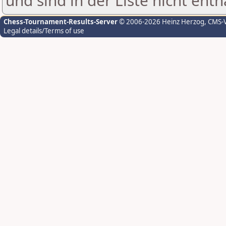
und sind in der Liste nicht enth
Chess-Tournament-Results-Server
© 2006-2026 Heinz Herzog
, CMS-
Legal details/Terms of use