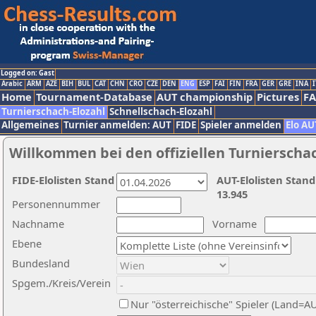
Logged on: Gast
Arabic
ARM
AZE
BIH
BUL
CAT
CHN
CRO
CZE
DEN
ENG
ESP
FAI
FIN
FRA
GER
GRE
INA
I
Home
Tournament-Database
AUT championship
Pictures
F
Turnierschach-Elozahl
Schnellschach-Elozahl
Allgemeines
Turnier anmelden: AUT
FIDE
Spieler anmelden
Elo AU
Willkommen bei den offiziellen Turnierscha
FIDE-Elolisten Stand
AUT-Elolisten Stand
13.945
Personennummer
Nachname
Vorname
Ebene
Bundesland
Spgem./Kreis/Verein
Nur "österreichische" Spieler (Land=A