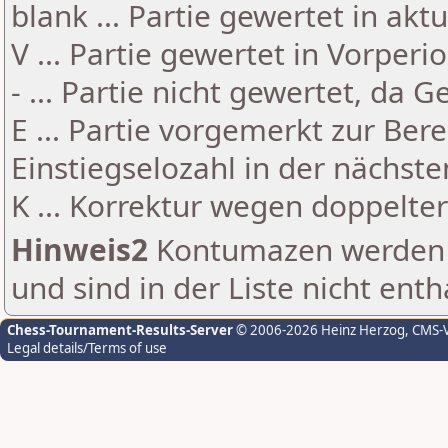
blank ... Partie gewertet in akt
V ... Partie gewertet in Vorperi
- ... Partie nicht gewertet, da 
E ... Partie vorgemerkt zur Be
Einstiegselozahl in der nächst
K ... Korrektur wegen doppelt
Hinweis2
Kontumazen werden g
und sind in der Liste nicht enth
Chess-Tournament-Results-Server
© 2006-2026 Heinz Herzog
, CMS-
Legal details/Terms of use