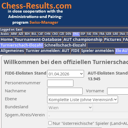
Logged on: Gast
Arabic
ARM
AZE
BIH
BUL
CAT
CHN
CRO
CZE
DEN
ENG
ESP
FAI
FIN
FRA
GER
GRE
INA
I
Home
Tournament-Database
AUT championship
Pictures
F
Turnierschach-Elozahl
Schnellschach-Elozahl
Allgemeines
Turnier anmelden: AUT
FIDE
Spieler anmelden
Elo AU
Willkommen bei den offiziellen Turnierscha
FIDE-Elolisten Stand
AUT-Elolisten Stand
13.945
Personennummer
Nachname
Vorname
Ebene
Bundesland
Spgem./Kreis/Verein
Nur "österreichische" Spieler (Land=A