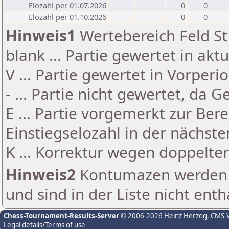
Elozahl per 01.07.2026
0
0
Elozahl per 01.10.2026
0
0
Hinweis1
Wertebereich Feld St 
blank ... Partie gewertet in akt
V ... Partie gewertet in Vorperi
- ... Partie nicht gewertet, da 
E ... Partie vorgemerkt zur Be
Einstiegselozahl in der nächst
K ... Korrektur wegen doppelt
Hinweis2
Kontumazen werden g
und sind in der Liste nicht enth
Chess-Tournament-Results-Server
© 2006-2026 Heinz Herzog
, CMS-
Legal details/Terms of use