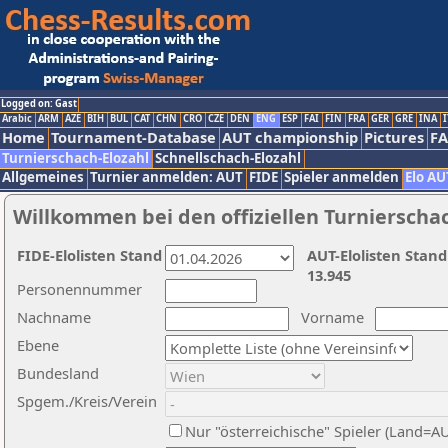
Logged on: Gast
Arabic
ARM
AZE
BIH
BUL
CAT
CHN
CRO
CZE
DEN
ENG
ESP
FAI
FIN
FRA
GER
GRE
INA
I
Home
Tournament-Database
AUT championship
Pictures
F
Turnierschach-Elozahl
Schnellschach-Elozahl
Allgemeines
Turnier anmelden: AUT
FIDE
Spieler anmelden
Elo AU
Willkommen bei den offiziellen Turnierscha
FIDE-Elolisten Stand
AUT-Elolisten Stand
13.945
Personennummer
Nachname
Vorname
Ebene
Bundesland
Spgem./Kreis/Verein
Nur "österreichische" Spieler (Land=A