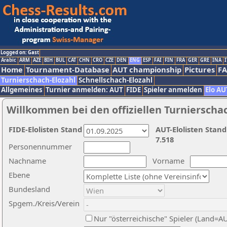
Logged on: Gast
Arabic
ARM
AZE
BIH
BUL
CAT
CHN
CRO
CZE
DEN
ENG
ESP
FAI
FIN
FRA
GER
GRE
INA
I
Home
Tournament-Database
AUT championship
Pictures
F
Turnierschach-Elozahl
Schnellschach-Elozahl
Allgemeines
Turnier anmelden: AUT
FIDE
Spieler anmelden
Elo AU
Willkommen bei den offiziellen Turnierscha
FIDE-Elolisten Stand
AUT-Elolisten Stand
7.518
Personennummer
Nachname
Vorname
Ebene
Bundesland
Spgem./Kreis/Verein
Nur "österreichische" Spieler (Land=A