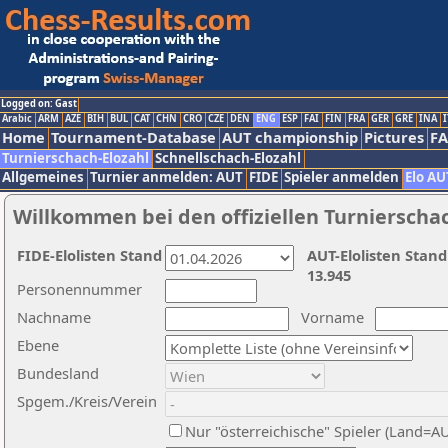
Logged on: Gast
Arabic
ARM
AZE
BIH
BUL
CAT
CHN
CRO
CZE
DEN
ENG
ESP
FAI
FIN
FRA
GER
GRE
INA
I
Home
Tournament-Database
AUT championship
Pictures
F
Turnierschach-Elozahl
Schnellschach-Elozahl
Allgemeines
Turnier anmelden: AUT
FIDE
Spieler anmelden
Elo AU
Willkommen bei den offiziellen Turnierscha
FIDE-Elolisten Stand
AUT-Elolisten Stand
13.945
Personennummer
Nachname
Vorname
Ebene
Bundesland
Spgem./Kreis/Verein
Nur "österreichische" Spieler (Land=A