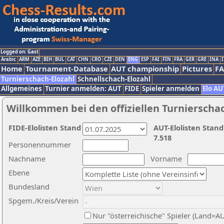
Logged on: Gast
Arabic
ARM
AZE
BIH
BUL
CAT
CHN
CRO
CZE
DEN
ENG
ESP
FAI
FIN
FRA
GER
GRE
INA
I
Home
Tournament-Database
AUT championship
Pictures
F
Turnierschach-Elozahl
Schnellschach-Elozahl
Allgemeines
Turnier anmelden: AUT
FIDE
Spieler anmelden
Elo AU
Willkommen bei den offiziellen Turnierscha
FIDE-Elolisten Stand
AUT-Elolisten Stand
7.518
Personennummer
Nachname
Vorname
Ebene
Bundesland
Spgem./Kreis/Verein
Nur "österreichische" Spieler (Land=A