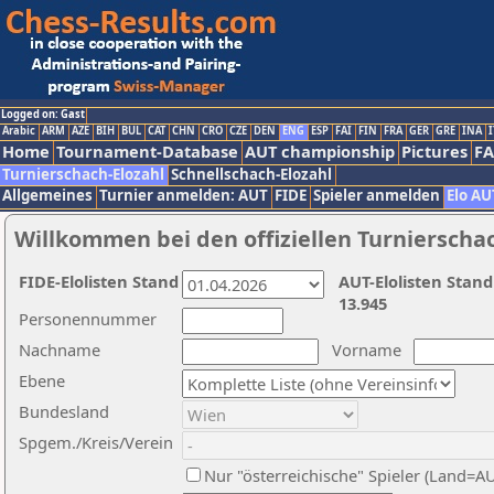
Logged on: Gast
Arabic
ARM
AZE
BIH
BUL
CAT
CHN
CRO
CZE
DEN
ENG
ESP
FAI
FIN
FRA
GER
GRE
INA
I
Home
Tournament-Database
AUT championship
Pictures
F
Turnierschach-Elozahl
Schnellschach-Elozahl
Allgemeines
Turnier anmelden: AUT
FIDE
Spieler anmelden
Elo AU
Willkommen bei den offiziellen Turnierscha
FIDE-Elolisten Stand
AUT-Elolisten Stand
13.945
Personennummer
Nachname
Vorname
Ebene
Bundesland
Spgem./Kreis/Verein
Nur "österreichische" Spieler (Land=A