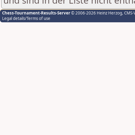
und sind in der Liste nicht enth
Chess-Tournament-Results-Server
© 2006-2026 Heinz Herzog
, CMS-
Legal details/Terms of use