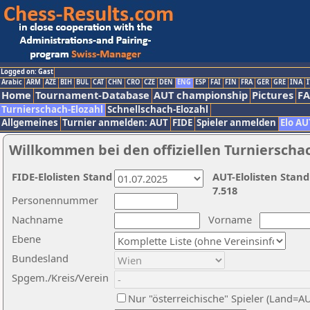
Logged on: Gast
Arabic
ARM
AZE
BIH
BUL
CAT
CHN
CRO
CZE
DEN
ENG
ESP
FAI
FIN
FRA
GER
GRE
INA
I
Home
Tournament-Database
AUT championship
Pictures
F
Turnierschach-Elozahl
Schnellschach-Elozahl
Allgemeines
Turnier anmelden: AUT
FIDE
Spieler anmelden
Elo AU
Willkommen bei den offiziellen Turnierscha
FIDE-Elolisten Stand
AUT-Elolisten Stand
7.518
Personennummer
Nachname
Vorname
Ebene
Bundesland
Spgem./Kreis/Verein
Nur "österreichische" Spieler (Land=A