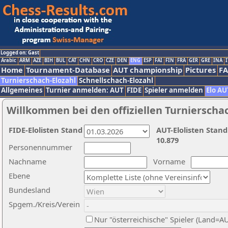
Logged on: Gast
Arabic
ARM
AZE
BIH
BUL
CAT
CHN
CRO
CZE
DEN
ENG
ESP
FAI
FIN
FRA
GER
GRE
INA
I
Home
Tournament-Database
AUT championship
Pictures
F
Turnierschach-Elozahl
Schnellschach-Elozahl
Allgemeines
Turnier anmelden: AUT
FIDE
Spieler anmelden
Elo AU
Willkommen bei den offiziellen Turnierscha
FIDE-Elolisten Stand
AUT-Elolisten Stand
10.879
Personennummer
Nachname
Vorname
Ebene
Bundesland
Spgem./Kreis/Verein
Nur "österreichische" Spieler (Land=A