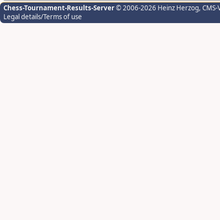
Chess-Tournament-Results-Server
© 2006-2026 Heinz Herzog
, CMS-
Legal details/Terms of use