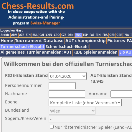
Logged on: Gast
Arabic
ARM
AZE
BIH
BUL
CAT
CHN
CRO
CZE
DEN
ENG
ESP
FAI
FIN
FRA
GER
GRE
INA
I
Home
Tournament-Database
AUT championship
Pictures
F
Turnierschach-Elozahl
Schnellschach-Elozahl
Allgemeines
Turnier anmelden: AUT
FIDE
Spieler anmelden
Elo AU
Willkommen bei den offiziellen Turnierscha
FIDE-Elolisten Stand
AUT-Elolisten Stand
13.945
Personennummer
Nachname
Vorname
Ebene
Bundesland
Spgem./Kreis/Verein
Nur "österreichische" Spieler (Land=A