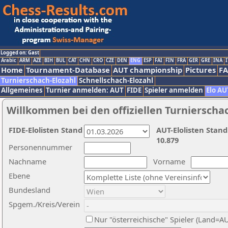
Logged on: Gast
Arabic
ARM
AZE
BIH
BUL
CAT
CHN
CRO
CZE
DEN
ENG
ESP
FAI
FIN
FRA
GER
GRE
INA
I
Home
Tournament-Database
AUT championship
Pictures
F
Turnierschach-Elozahl
Schnellschach-Elozahl
Allgemeines
Turnier anmelden: AUT
FIDE
Spieler anmelden
Elo AU
Willkommen bei den offiziellen Turnierscha
FIDE-Elolisten Stand
AUT-Elolisten Stand
10.879
Personennummer
Nachname
Vorname
Ebene
Bundesland
Spgem./Kreis/Verein
Nur "österreichische" Spieler (Land=A