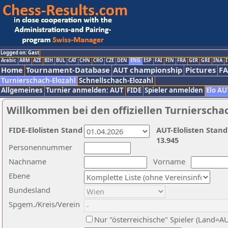
Logged on: Gast
Arabic
ARM
AZE
BIH
BUL
CAT
CHN
CRO
CZE
DEN
ENG
ESP
FAI
FIN
FRA
GER
GRE
INA
I
Home
Tournament-Database
AUT championship
Pictures
F
Turnierschach-Elozahl
Schnellschach-Elozahl
Allgemeines
Turnier anmelden: AUT
FIDE
Spieler anmelden
Elo AU
Willkommen bei den offiziellen Turnierscha
FIDE-Elolisten Stand
AUT-Elolisten Stand
13.945
Personennummer
Nachname
Vorname
Ebene
Bundesland
Spgem./Kreis/Verein
Nur "österreichische" Spieler (Land=A