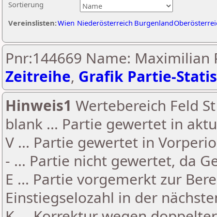
Sortierung
Vereinslisten:
Wien
Niederösterreich
Burgenland
Oberösterrei
Pnr:144669 Name: Maximilian P
Zeitreihe
,
Grafik Partie-Statis
Hinweis1
Wertebereich Feld St 
blank ... Partie gewertet in akt
V ... Partie gewertet in Vorperi
- ... Partie nicht gewertet, da 
E ... Partie vorgemerkt zur Be
Einstiegselozahl in der nächst
K ... Korrektur wegen doppelt