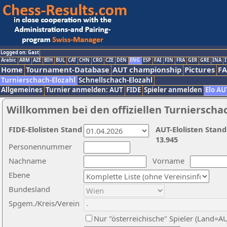
Logged on: Gast
Arabic
ARM
AZE
BIH
BUL
CAT
CHN
CRO
CZE
DEN
ENG
ESP
FAI
FIN
FRA
GER
GRE
INA
I
Home
Tournament-Database
AUT championship
Pictures
F
Turnierschach-Elozahl
Schnellschach-Elozahl
Allgemeines
Turnier anmelden: AUT
FIDE
Spieler anmelden
Elo AU
Willkommen bei den offiziellen Turnierscha
FIDE-Elolisten Stand
AUT-Elolisten Stand
13.945
Personennummer
Nachname
Vorname
Ebene
Bundesland
Spgem./Kreis/Verein
Nur "österreichische" Spieler (Land=A