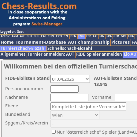
Logged on: Gast
Arabic
ARM
AZE
BIH
BUL
CAT
CHN
CRO
CZE
DEN
ENG
ESP
FAI
FIN
FRA
GER
GRE
INA
I
Home
Tournament-Database
AUT championship
Pictures
F
Turnierschach-Elozahl
Schnellschach-Elozahl
Allgemeines
Turnier anmelden: AUT
FIDE
Spieler anmelden
Elo AU
Willkommen bei den offiziellen Turnierscha
FIDE-Elolisten Stand
AUT-Elolisten Stand
13.945
Personennummer
Nachname
Vorname
Ebene
Bundesland
Spgem./Kreis/Verein
Nur "österreichische" Spieler (Land=A