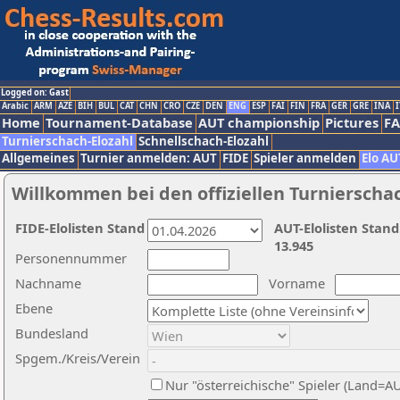
Logged on: Gast
Arabic
ARM
AZE
BIH
BUL
CAT
CHN
CRO
CZE
DEN
ENG
ESP
FAI
FIN
FRA
GER
GRE
INA
I
Home
Tournament-Database
AUT championship
Pictures
F
Turnierschach-Elozahl
Schnellschach-Elozahl
Allgemeines
Turnier anmelden: AUT
FIDE
Spieler anmelden
Elo AU
Willkommen bei den offiziellen Turnierscha
FIDE-Elolisten Stand
AUT-Elolisten Stand
13.945
Personennummer
Nachname
Vorname
Ebene
Bundesland
Spgem./Kreis/Verein
Nur "österreichische" Spieler (Land=A