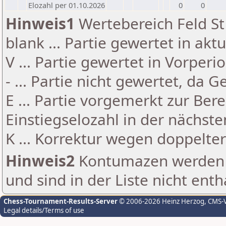
Elozahl per 01.10.2026
0
0
Hinweis1
Wertebereich Feld St 
blank ... Partie gewertet in akt
V ... Partie gewertet in Vorperi
- ... Partie nicht gewertet, da 
E ... Partie vorgemerkt zur Be
Einstiegselozahl in der nächst
K ... Korrektur wegen doppelt
Hinweis2
Kontumazen werden g
und sind in der Liste nicht enth
Chess-Tournament-Results-Server
© 2006-2026 Heinz Herzog
, CMS-
Legal details/Terms of use