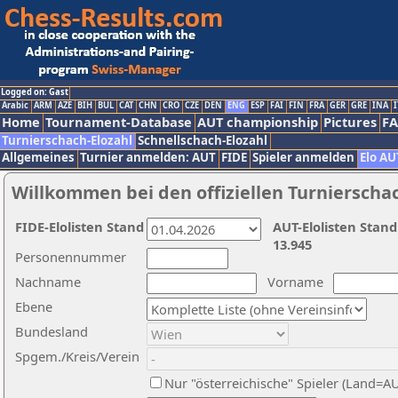
Logged on: Gast
Arabic
ARM
AZE
BIH
BUL
CAT
CHN
CRO
CZE
DEN
ENG
ESP
FAI
FIN
FRA
GER
GRE
INA
I
Home
Tournament-Database
AUT championship
Pictures
F
Turnierschach-Elozahl
Schnellschach-Elozahl
Allgemeines
Turnier anmelden: AUT
FIDE
Spieler anmelden
Elo AU
Willkommen bei den offiziellen Turnierscha
FIDE-Elolisten Stand
AUT-Elolisten Stand
13.945
Personennummer
Nachname
Vorname
Ebene
Bundesland
Spgem./Kreis/Verein
Nur "österreichische" Spieler (Land=A