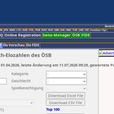
Servert
TA
JPN
MKD
LTU
NED
POL
POR
ROU
RUS
SRB
SVK
SWE
TUR
UKR
VIE
FontSize:11pt
AQ
Online Registration
Swiss-Manager
ÖSB
FIDE
T
Elo Vorschau
Elo FIDE
ch-Elozahlen des ÖSB
 01.04.2026, letzte Änderung am 11.07.2026 09:29, gewertete P
Kategorie
Geschlecht
Spielberechtigung
Top 100
UT)