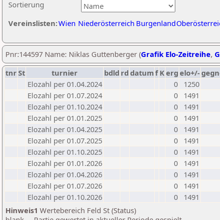
Sortierung
Vereinslisten:
Wien
Niederösterreich
Burgenland
Oberösterrei
Pnr:144597 Name: Niklas Guttenberger (
Grafik Elo-Zeitreihe
,
G
tnr
St
turnier
bdld
rd
datum
f
K
erg
elo+/-
gegn
Elozahl per 01.04.2024
0
1250
Elozahl per 01.07.2024
0
1491
Elozahl per 01.10.2024
0
1491
Elozahl per 01.01.2025
0
1491
Elozahl per 01.04.2025
0
1491
Elozahl per 01.07.2025
0
1491
Elozahl per 01.10.2025
0
1491
Elozahl per 01.01.2026
0
1491
Elozahl per 01.04.2026
0
1491
Elozahl per 01.07.2026
0
1491
Elozahl per 01.10.2026
0
1491
Hinweis1
Wertebereich Feld St (Status)
blank ... Partie gewertet in aktueller Periode gespielt