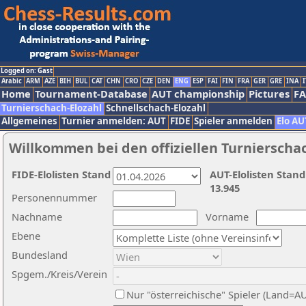
Logged on: Gast
Arabic
ARM
AZE
BIH
BUL
CAT
CHN
CRO
CZE
DEN
ENG
ESP
FAI
FIN
FRA
GER
GRE
INA
I
Home
Tournament-Database
AUT championship
Pictures
F
Turnierschach-Elozahl
Schnellschach-Elozahl
Allgemeines
Turnier anmelden: AUT
FIDE
Spieler anmelden
Elo AU
Willkommen bei den offiziellen Turnierscha
FIDE-Elolisten Stand
AUT-Elolisten Stand
13.945
Personennummer
Nachname
Vorname
Ebene
Bundesland
Spgem./Kreis/Verein
Nur "österreichische" Spieler (Land=A