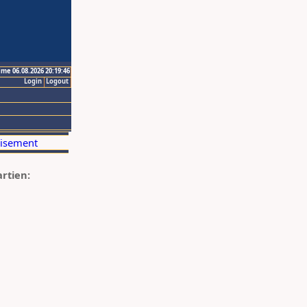
ime 06.08.2026 20:19:46
Login
Logout
artien: