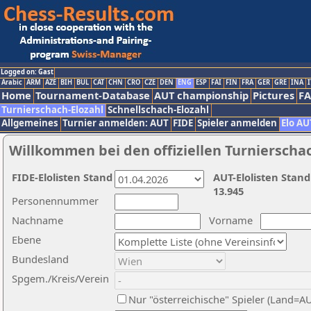
Logged on: Gast
Arabic
ARM
AZE
BIH
BUL
CAT
CHN
CRO
CZE
DEN
ENG
ESP
FAI
FIN
FRA
GER
GRE
INA
I
Home
Tournament-Database
AUT championship
Pictures
F
Turnierschach-Elozahl
Schnellschach-Elozahl
Allgemeines
Turnier anmelden: AUT
FIDE
Spieler anmelden
Elo AU
Willkommen bei den offiziellen Turnierscha
FIDE-Elolisten Stand
AUT-Elolisten Stand
13.945
Personennummer
Nachname
Vorname
Ebene
Bundesland
Spgem./Kreis/Verein
Nur "österreichische" Spieler (Land=A