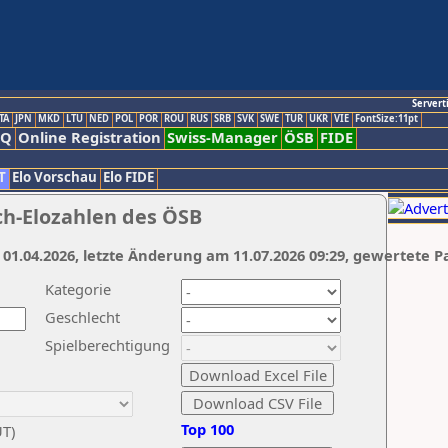
Servert
TA
JPN
MKD
LTU
NED
POL
POR
ROU
RUS
SRB
SVK
SWE
TUR
UKR
VIE
FontSize:11pt
AQ
Online Registration
Swiss-Manager
ÖSB
FIDE
T
Elo Vorschau
Elo FIDE
ch-Elozahlen des ÖSB
 01.04.2026, letzte Änderung am 11.07.2026 09:29, gewertete P
Kategorie
Geschlecht
Spielberechtigung
Top 100
UT)