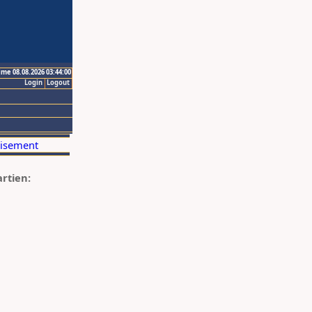
ime 08.08.2026 03:44:00
Login
Logout
artien: