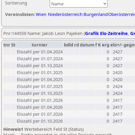
Sortierung
Vereinslisten:
Wien
Niederösterreich
Burgenland
Oberösterrei
Pnr:144559 Name: Jakob Leon Pajeken (
Grafik Elo-Zeitreihe
,
Gr
tnr
St
turnier
bdld
rd
datum
f
K
erg
elo+/-
gegn
Elozahl per 01.04.2024
0
2427
Elozahl per 01.07.2024
0
2427
Elozahl per 01.10.2024
0
2427
Elozahl per 01.01.2025
0
2420
Elozahl per 01.04.2025
0
2420
Elozahl per 01.07.2025
0
2424
Elozahl per 01.10.2025
0
2424
Elozahl per 01.01.2026
0
2417
Elozahl per 01.04.2026
0
2417
Elozahl per 01.07.2026
0
2417
Elozahl per 01.10.2026
0
2417
Hinweis1
Wertebereich Feld St (Status)
blank ... Partie gewertet in aktueller Periode gespielt