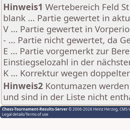
Hinweis1
Wertebereich Feld St 
blank ... Partie gewertet in akt
V ... Partie gewertet in Vorperi
- ... Partie nicht gewertet, da 
E ... Partie vorgemerkt zur Be
Einstiegselozahl in der nächst
K ... Korrektur wegen doppelt
Hinweis2
Kontumazen werden g
und sind in der Liste nicht enth
Chess-Tournament-Results-Server
© 2006-2026 Heinz Herzog
, CMS-
Legal details/Terms of use