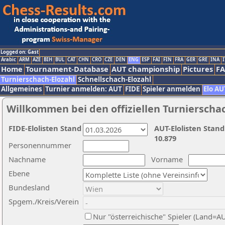
Logged on: Gast
Arabic
ARM
AZE
BIH
BUL
CAT
CHN
CRO
CZE
DEN
ENG
ESP
FAI
FIN
FRA
GER
GRE
INA
I
Home
Tournament-Database
AUT championship
Pictures
F
Turnierschach-Elozahl
Schnellschach-Elozahl
Allgemeines
Turnier anmelden: AUT
FIDE
Spieler anmelden
Elo AU
Willkommen bei den offiziellen Turnierscha
FIDE-Elolisten Stand
AUT-Elolisten Stand
10.879
Personennummer
Nachname
Vorname
Ebene
Bundesland
Spgem./Kreis/Verein
Nur "österreichische" Spieler (Land=A