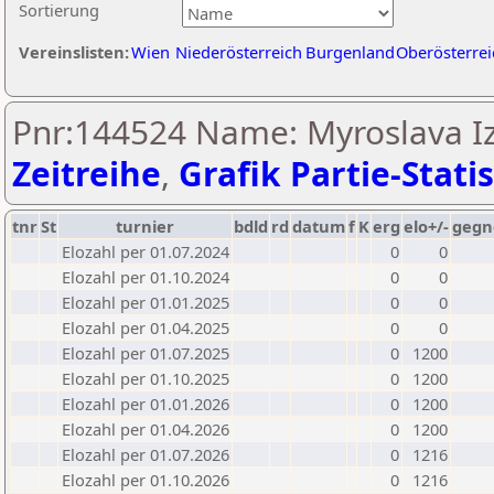
Sortierung
Vereinslisten:
Wien
Niederösterreich
Burgenland
Oberösterrei
Pnr:144524 Name: Myroslava Iz
Zeitreihe
,
Grafik Partie-Statis
tnr
St
turnier
bdld
rd
datum
f
K
erg
elo+/-
gegn
Elozahl per 01.07.2024
0
0
Elozahl per 01.10.2024
0
0
Elozahl per 01.01.2025
0
0
Elozahl per 01.04.2025
0
0
Elozahl per 01.07.2025
0
1200
Elozahl per 01.10.2025
0
1200
Elozahl per 01.01.2026
0
1200
Elozahl per 01.04.2026
0
1200
Elozahl per 01.07.2026
0
1216
Elozahl per 01.10.2026
0
1216