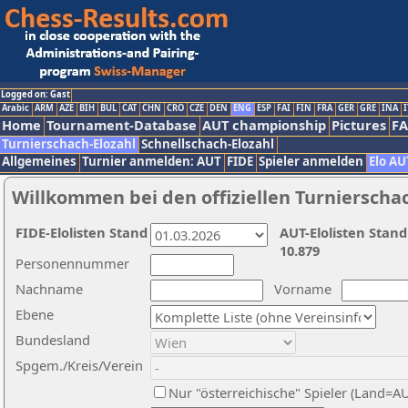
Logged on: Gast
Arabic
ARM
AZE
BIH
BUL
CAT
CHN
CRO
CZE
DEN
ENG
ESP
FAI
FIN
FRA
GER
GRE
INA
I
Home
Tournament-Database
AUT championship
Pictures
F
Turnierschach-Elozahl
Schnellschach-Elozahl
Allgemeines
Turnier anmelden: AUT
FIDE
Spieler anmelden
Elo AU
Willkommen bei den offiziellen Turnierscha
FIDE-Elolisten Stand
AUT-Elolisten Stand
10.879
Personennummer
Nachname
Vorname
Ebene
Bundesland
Spgem./Kreis/Verein
Nur "österreichische" Spieler (Land=A