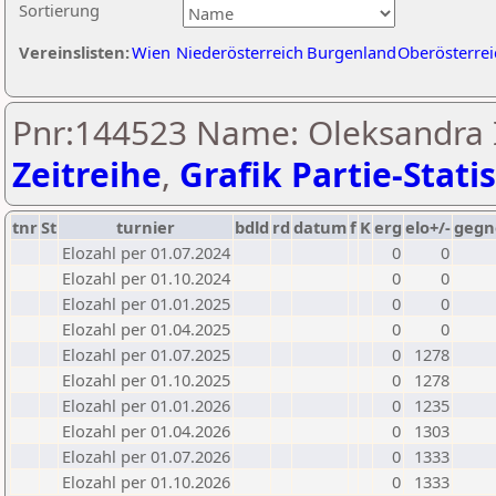
Sortierung
Vereinslisten:
Wien
Niederösterreich
Burgenland
Oberösterrei
Pnr:144523 Name: Oleksandra I
Zeitreihe
,
Grafik Partie-Statis
tnr
St
turnier
bdld
rd
datum
f
K
erg
elo+/-
gegn
Elozahl per 01.07.2024
0
0
Elozahl per 01.10.2024
0
0
Elozahl per 01.01.2025
0
0
Elozahl per 01.04.2025
0
0
Elozahl per 01.07.2025
0
1278
Elozahl per 01.10.2025
0
1278
Elozahl per 01.01.2026
0
1235
Elozahl per 01.04.2026
0
1303
Elozahl per 01.07.2026
0
1333
Elozahl per 01.10.2026
0
1333