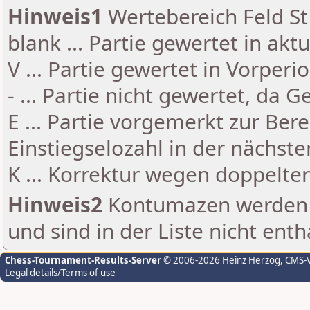
Hinweis1
Wertebereich Feld St 
blank ... Partie gewertet in akt
V ... Partie gewertet in Vorperi
- ... Partie nicht gewertet, da 
E ... Partie vorgemerkt zur Be
Einstiegselozahl in der nächst
K ... Korrektur wegen doppelt
Hinweis2
Kontumazen werden g
und sind in der Liste nicht enth
Chess-Tournament-Results-Server
© 2006-2026 Heinz Herzog
, CMS-
Legal details/Terms of use