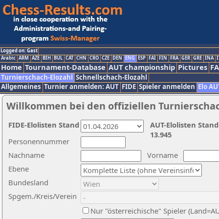
Logged on: Gast
Arabic
ARM
AZE
BIH
BUL
CAT
CHN
CRO
CZE
DEN
ENG
ESP
FAI
FIN
FRA
GER
GRE
INA
I
Home
Tournament-Database
AUT championship
Pictures
F
Turnierschach-Elozahl
Schnellschach-Elozahl
Allgemeines
Turnier anmelden: AUT
FIDE
Spieler anmelden
Elo AU
Willkommen bei den offiziellen Turnierscha
FIDE-Elolisten Stand
AUT-Elolisten Stand
13.945
Personennummer
Nachname
Vorname
Ebene
Bundesland
Spgem./Kreis/Verein
Nur "österreichische" Spieler (Land=A