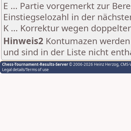
E ... Partie vorgemerkt zur Be
Einstiegselozahl in der nächst
K ... Korrektur wegen doppelt
Hinweis2
Kontumazen werden g
und sind in der Liste nicht enth
Chess-Tournament-Results-Server
© 2006-2026 Heinz Herzog
, CMS-
Legal details/Terms of use