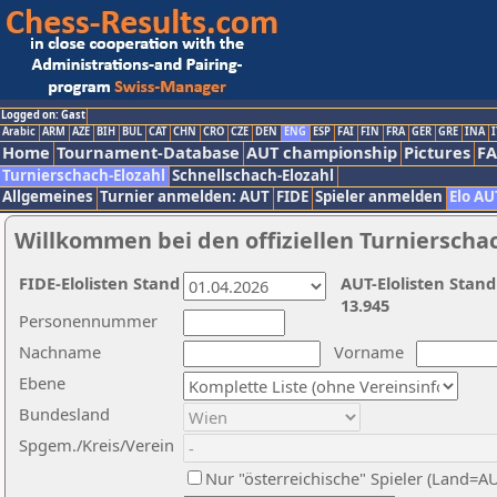
Logged on: Gast
Arabic
ARM
AZE
BIH
BUL
CAT
CHN
CRO
CZE
DEN
ENG
ESP
FAI
FIN
FRA
GER
GRE
INA
I
Home
Tournament-Database
AUT championship
Pictures
F
Turnierschach-Elozahl
Schnellschach-Elozahl
Allgemeines
Turnier anmelden: AUT
FIDE
Spieler anmelden
Elo AU
Willkommen bei den offiziellen Turnierscha
FIDE-Elolisten Stand
AUT-Elolisten Stand
13.945
Personennummer
Nachname
Vorname
Ebene
Bundesland
Spgem./Kreis/Verein
Nur "österreichische" Spieler (Land=A