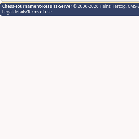
Chess-Tournament-Results-Server
© 2006-2026 Heinz Herzog
, CMS-
Legal details/Terms of use