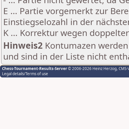
E ... Partie vorgemerkt zur Be
Einstiegselozahl in der nächst
K ... Korrektur wegen doppelt
Hinweis2
Kontumazen werden g
und sind in der Liste nicht enth
Chess-Tournament-Results-Server
© 2006-2026 Heinz Herzog
, CMS-
Legal details/Terms of use