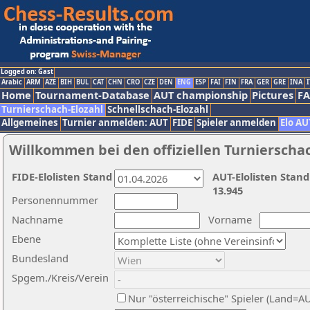
Logged on: Gast
Arabic
ARM
AZE
BIH
BUL
CAT
CHN
CRO
CZE
DEN
ENG
ESP
FAI
FIN
FRA
GER
GRE
INA
I
Home
Tournament-Database
AUT championship
Pictures
F
Turnierschach-Elozahl
Schnellschach-Elozahl
Allgemeines
Turnier anmelden: AUT
FIDE
Spieler anmelden
Elo AU
Willkommen bei den offiziellen Turnierscha
FIDE-Elolisten Stand
AUT-Elolisten Stand
13.945
Personennummer
Nachname
Vorname
Ebene
Bundesland
Spgem./Kreis/Verein
Nur "österreichische" Spieler (Land=A