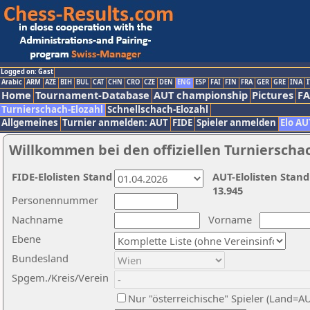
Logged on: Gast
Arabic
ARM
AZE
BIH
BUL
CAT
CHN
CRO
CZE
DEN
ENG
ESP
FAI
FIN
FRA
GER
GRE
INA
I
Home
Tournament-Database
AUT championship
Pictures
F
Turnierschach-Elozahl
Schnellschach-Elozahl
Allgemeines
Turnier anmelden: AUT
FIDE
Spieler anmelden
Elo AU
Willkommen bei den offiziellen Turnierscha
FIDE-Elolisten Stand
AUT-Elolisten Stand
13.945
Personennummer
Nachname
Vorname
Ebene
Bundesland
Spgem./Kreis/Verein
Nur "österreichische" Spieler (Land=A