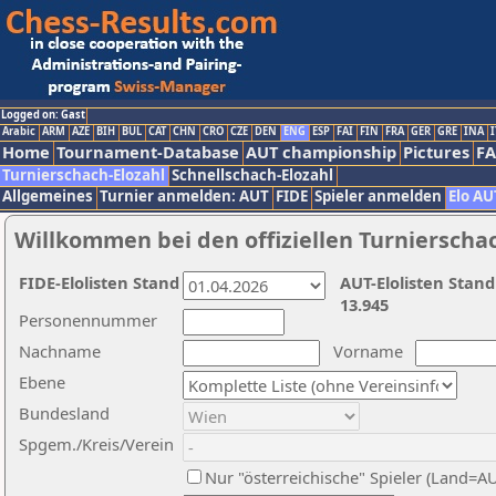
Logged on: Gast
Arabic
ARM
AZE
BIH
BUL
CAT
CHN
CRO
CZE
DEN
ENG
ESP
FAI
FIN
FRA
GER
GRE
INA
I
Home
Tournament-Database
AUT championship
Pictures
F
Turnierschach-Elozahl
Schnellschach-Elozahl
Allgemeines
Turnier anmelden: AUT
FIDE
Spieler anmelden
Elo AU
Willkommen bei den offiziellen Turnierscha
FIDE-Elolisten Stand
AUT-Elolisten Stand
13.945
Personennummer
Nachname
Vorname
Ebene
Bundesland
Spgem./Kreis/Verein
Nur "österreichische" Spieler (Land=A