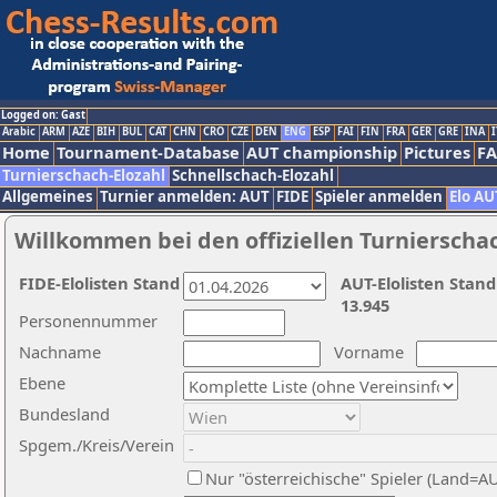
Logged on: Gast
Arabic
ARM
AZE
BIH
BUL
CAT
CHN
CRO
CZE
DEN
ENG
ESP
FAI
FIN
FRA
GER
GRE
INA
I
Home
Tournament-Database
AUT championship
Pictures
F
Turnierschach-Elozahl
Schnellschach-Elozahl
Allgemeines
Turnier anmelden: AUT
FIDE
Spieler anmelden
Elo AU
Willkommen bei den offiziellen Turnierscha
FIDE-Elolisten Stand
AUT-Elolisten Stand
13.945
Personennummer
Nachname
Vorname
Ebene
Bundesland
Spgem./Kreis/Verein
Nur "österreichische" Spieler (Land=A