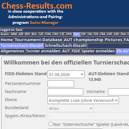
Logged on: Gast
Arabic
ARM
AZE
BIH
BUL
CAT
CHN
CRO
CZE
DEN
ENG
ESP
FAI
FIN
FRA
GER
GRE
INA
I
Home
Tournament-Database
AUT championship
Pictures
F
Turnierschach-Elozahl
Schnellschach-Elozahl
Allgemeines
Turnier anmelden: AUT
FIDE
Spieler anmelden
Elo AU
Willkommen bei den offiziellen Turnierscha
FIDE-Elolisten Stand
AUT-Elolisten Stand
13.945
Personennummer
Nachname
Vorname
Ebene
Bundesland
Spgem./Kreis/Verein
Nur "österreichische" Spieler (Land=A