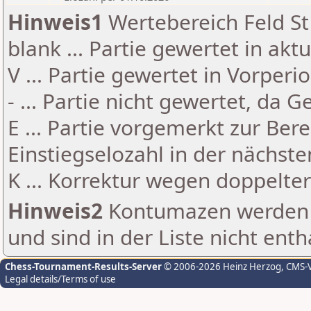
Hinweis1
Wertebereich Feld St 
blank ... Partie gewertet in akt
V ... Partie gewertet in Vorperi
- ... Partie nicht gewertet, da 
E ... Partie vorgemerkt zur Be
Einstiegselozahl in der nächst
K ... Korrektur wegen doppelt
Hinweis2
Kontumazen werden g
und sind in der Liste nicht enth
Chess-Tournament-Results-Server
© 2006-2026 Heinz Herzog
, CMS-
Legal details/Terms of use