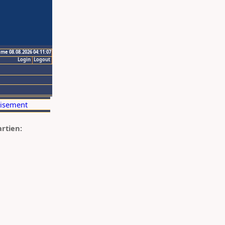
ime 08.08.2026 04:11:07
Login
Logout
artien: