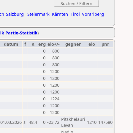
ch
Salzburg
Steiermark
Kärnten
Tirol
Vorarlberg
ik Partie-Statistik
)
datum
f
K
erg
elo+/-
gegner
elo
pnr
0
800
0
800
0
800
0
1200
0
1200
0
1200
0
1200
0
1224
0
1200
0
1200
Pitskhelauri
01.03.2026
s
48.4
0
-23,72
1210
147580
Levan
Nadig