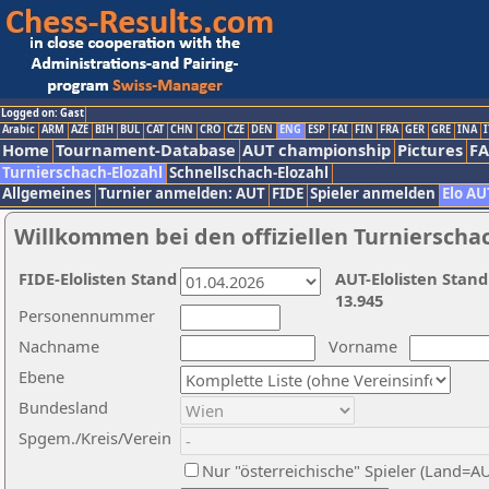
Logged on: Gast
Arabic
ARM
AZE
BIH
BUL
CAT
CHN
CRO
CZE
DEN
ENG
ESP
FAI
FIN
FRA
GER
GRE
INA
I
Home
Tournament-Database
AUT championship
Pictures
F
Turnierschach-Elozahl
Schnellschach-Elozahl
Allgemeines
Turnier anmelden: AUT
FIDE
Spieler anmelden
Elo AU
Willkommen bei den offiziellen Turnierscha
FIDE-Elolisten Stand
AUT-Elolisten Stand
13.945
Personennummer
Nachname
Vorname
Ebene
Bundesland
Spgem./Kreis/Verein
Nur "österreichische" Spieler (Land=A