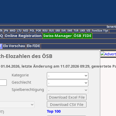
Servert
TA
JPN
MKD
LTU
NED
POL
POR
ROU
RUS
SRB
SVK
SWE
TUR
UKR
VIE
FontSize:11pt
AQ
Online Registration
Swiss-Manager
ÖSB
FIDE
T
Elo Vorschau
Elo FIDE
ch-Elozahlen des ÖSB
 01.04.2026, letzte Änderung am 11.07.2026 09:29, gewertete P
Kategorie
Geschlecht
Spielberechtigung
Top 100
UT)