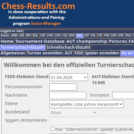
Logged on: Gast
Arabic
ARM
AZE
BIH
BUL
CAT
CHN
CRO
CZE
DEN
ENG
ESP
FAI
FIN
FRA
GER
GRE
INA
I
Home
Tournament-Database
AUT championship
Pictures
F
Turnierschach-Elozahl
Schnellschach-Elozahl
Allgemeines
Turnier anmelden: AUT
FIDE
Spieler anmelden
Elo AU
Willkommen bei den offiziellen Turnierscha
FIDE-Elolisten Stand
AUT-Elolisten Stand
13.945
Personennummer
Nachname
Vorname
Ebene
Bundesland
Spgem./Kreis/Verein
Nur "österreichische" Spieler (Land=A