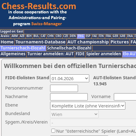
Logged on: Gast
Arabic
ARM
AZE
BIH
BUL
CAT
CHN
CRO
CZE
DEN
ENG
ESP
FAI
FIN
FRA
GER
GRE
INA
I
Home
Tournament-Database
AUT championship
Pictures
F
Turnierschach-Elozahl
Schnellschach-Elozahl
Allgemeines
Turnier anmelden: AUT
FIDE
Spieler anmelden
Elo AU
Willkommen bei den offiziellen Turnierscha
FIDE-Elolisten Stand
AUT-Elolisten Stand
13.945
Personennummer
Nachname
Vorname
Ebene
Bundesland
Spgem./Kreis/Verein
Nur "österreichische" Spieler (Land=A