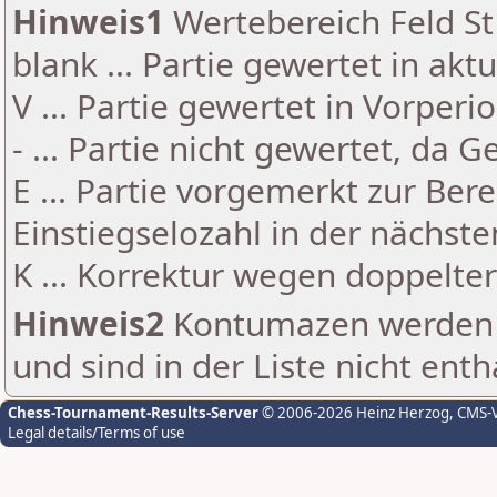
Hinweis1
Wertebereich Feld St 
blank ... Partie gewertet in akt
V ... Partie gewertet in Vorperi
- ... Partie nicht gewertet, da 
E ... Partie vorgemerkt zur Be
Einstiegselozahl in der nächst
K ... Korrektur wegen doppelt
Hinweis2
Kontumazen werden g
und sind in der Liste nicht enth
Chess-Tournament-Results-Server
© 2006-2026 Heinz Herzog
, CMS-
Legal details/Terms of use