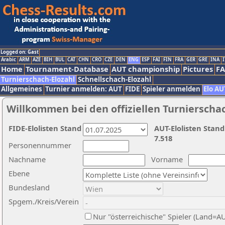
Logged on: Gast
Arabic
ARM
AZE
BIH
BUL
CAT
CHN
CRO
CZE
DEN
ENG
ESP
FAI
FIN
FRA
GER
GRE
INA
I
Home
Tournament-Database
AUT championship
Pictures
F
Turnierschach-Elozahl
Schnellschach-Elozahl
Allgemeines
Turnier anmelden: AUT
FIDE
Spieler anmelden
Elo AU
Willkommen bei den offiziellen Turnierscha
FIDE-Elolisten Stand
AUT-Elolisten Stand
7.518
Personennummer
Nachname
Vorname
Ebene
Bundesland
Spgem./Kreis/Verein
Nur "österreichische" Spieler (Land=A