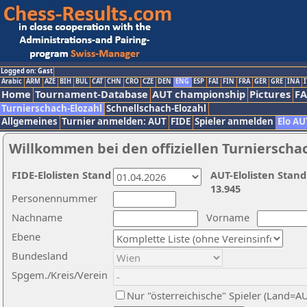
Logged on: Gast
Arabic
ARM
AZE
BIH
BUL
CAT
CHN
CRO
CZE
DEN
ENG
ESP
FAI
FIN
FRA
GER
GRE
INA
I
Home
Tournament-Database
AUT championship
Pictures
F
Turnierschach-Elozahl
Schnellschach-Elozahl
Allgemeines
Turnier anmelden: AUT
FIDE
Spieler anmelden
Elo AU
Willkommen bei den offiziellen Turnierscha
FIDE-Elolisten Stand
AUT-Elolisten Stand
13.945
Personennummer
Nachname
Vorname
Ebene
Bundesland
Spgem./Kreis/Verein
Nur "österreichische" Spieler (Land=A