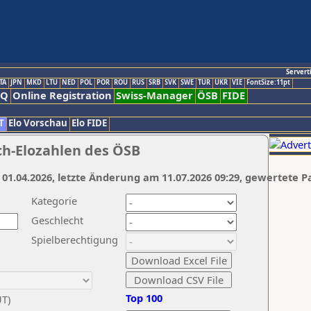
Servert
TA
JPN
MKD
LTU
NED
POL
POR
ROU
RUS
SRB
SVK
SWE
TUR
UKR
VIE
FontSize:11pt
AQ
Online Registration
Swiss-Manager
ÖSB
FIDE
T
Elo Vorschau
Elo FIDE
ch-Elozahlen des ÖSB
 01.04.2026, letzte Änderung am 11.07.2026 09:29, gewertete P
Kategorie
Geschlecht
Spielberechtigung
Top 100
UT)