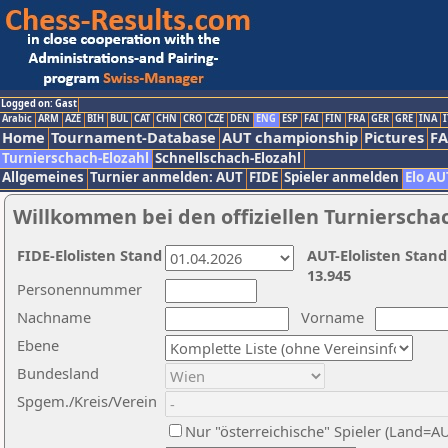
Logged on: Gast
Arabic
ARM
AZE
BIH
BUL
CAT
CHN
CRO
CZE
DEN
ENG
ESP
FAI
FIN
FRA
GER
GRE
INA
I
Home
Tournament-Database
AUT championship
Pictures
F
Turnierschach-Elozahl
Schnellschach-Elozahl
Allgemeines
Turnier anmelden: AUT
FIDE
Spieler anmelden
Elo AU
Willkommen bei den offiziellen Turnierscha
FIDE-Elolisten Stand
AUT-Elolisten Stand
13.945
Personennummer
Nachname
Vorname
Ebene
Bundesland
Spgem./Kreis/Verein
Nur "österreichische" Spieler (Land=A