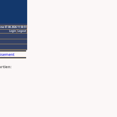
ime 07.08.2026 11:50:51
Login
Logout
artien: