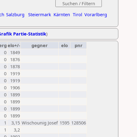
ch
Salzburg
Steiermark
Kärnten
Tirol
Vorarlberg
rafik Partie-Statistik
)
erg
elo+/-
gegner
elo
pnr
0
1849
0
1876
0
1878
0
1919
0
1919
0
1906
0
1899
0
1899
0
1899
0
1899
1
3,15
Wischounig Josef
1595
128506
1
3,2
0
1902