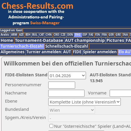
Logged on: Gast
Arabic
ARM
AZE
BIH
BUL
CAT
CHN
CRO
CZE
DEN
ENG
ESP
FAI
FIN
FRA
GER
GRE
INA
I
Home
Tournament-Database
AUT championship
Pictures
F
Turnierschach-Elozahl
Schnellschach-Elozahl
Allgemeines
Turnier anmelden: AUT
FIDE
Spieler anmelden
Elo AU
Willkommen bei den offiziellen Turnierscha
FIDE-Elolisten Stand
AUT-Elolisten Stand
13.945
Personennummer
Nachname
Vorname
Ebene
Bundesland
Spgem./Kreis/Verein
Nur "österreichische" Spieler (Land=A