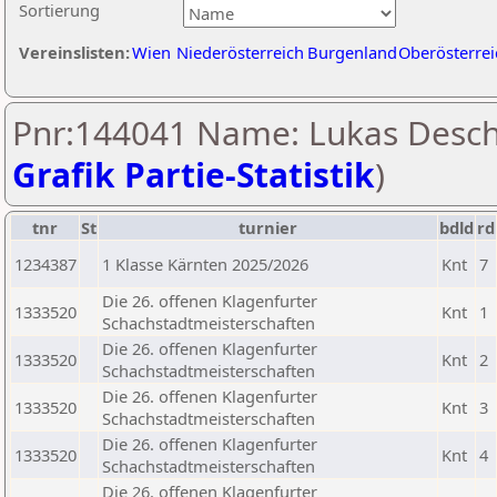
Sortierung
Vereinslisten:
Wien
Niederösterreich
Burgenland
Oberösterrei
Pnr:144041 Name: Lukas Desch
Grafik Partie-Statistik
)
tnr
St
turnier
bdld
rd
1234387
1 Klasse Kärnten 2025/2026
Knt
7
Die 26. offenen Klagenfurter
1333520
Knt
1
Schachstadtmeisterschaften
Die 26. offenen Klagenfurter
1333520
Knt
2
Schachstadtmeisterschaften
Die 26. offenen Klagenfurter
1333520
Knt
3
Schachstadtmeisterschaften
Die 26. offenen Klagenfurter
1333520
Knt
4
Schachstadtmeisterschaften
Die 26. offenen Klagenfurter