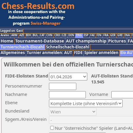
Logged on: Gast
Arabic
ARM
AZE
BIH
BUL
CAT
CHN
CRO
CZE
DEN
ENG
ESP
FAI
FIN
FRA
GER
GRE
INA
I
Home
Tournament-Database
AUT championship
Pictures
F
Turnierschach-Elozahl
Schnellschach-Elozahl
Allgemeines
Turnier anmelden: AUT
FIDE
Spieler anmelden
Elo AU
Willkommen bei den offiziellen Turnierscha
FIDE-Elolisten Stand
AUT-Elolisten Stand
13.945
Personennummer
Nachname
Vorname
Ebene
Bundesland
Spgem./Kreis/Verein
Nur "österreichische" Spieler (Land=A