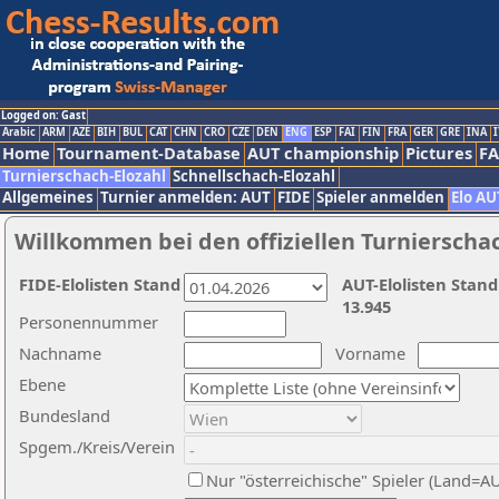
Logged on: Gast
Arabic
ARM
AZE
BIH
BUL
CAT
CHN
CRO
CZE
DEN
ENG
ESP
FAI
FIN
FRA
GER
GRE
INA
I
Home
Tournament-Database
AUT championship
Pictures
F
Turnierschach-Elozahl
Schnellschach-Elozahl
Allgemeines
Turnier anmelden: AUT
FIDE
Spieler anmelden
Elo AU
Willkommen bei den offiziellen Turnierscha
FIDE-Elolisten Stand
AUT-Elolisten Stand
13.945
Personennummer
Nachname
Vorname
Ebene
Bundesland
Spgem./Kreis/Verein
Nur "österreichische" Spieler (Land=A