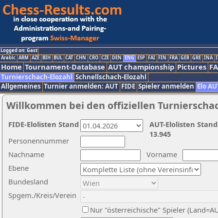
Logged on: Gast
Arabic
ARM
AZE
BIH
BUL
CAT
CHN
CRO
CZE
DEN
ENG
ESP
FAI
FIN
FRA
GER
GRE
INA
I
Home
Tournament-Database
AUT championship
Pictures
F
Turnierschach-Elozahl
Schnellschach-Elozahl
Allgemeines
Turnier anmelden: AUT
FIDE
Spieler anmelden
Elo AU
Willkommen bei den offiziellen Turnierscha
FIDE-Elolisten Stand
AUT-Elolisten Stand
13.945
Personennummer
Nachname
Vorname
Ebene
Bundesland
Spgem./Kreis/Verein
Nur "österreichische" Spieler (Land=A