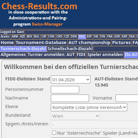
Logged on: Gast
Arabic
ARM
AZE
BIH
BUL
CAT
CHN
CRO
CZE
DEN
ENG
ESP
FAI
FIN
FRA
GER
GRE
INA
I
Home
Tournament-Database
AUT championship
Pictures
F
Turnierschach-Elozahl
Schnellschach-Elozahl
Allgemeines
Turnier anmelden: AUT
FIDE
Spieler anmelden
Elo AU
Willkommen bei den offiziellen Turnierscha
FIDE-Elolisten Stand
AUT-Elolisten Stand
13.945
Personennummer
Nachname
Vorname
Ebene
Bundesland
Spgem./Kreis/Verein
Nur "österreichische" Spieler (Land=A