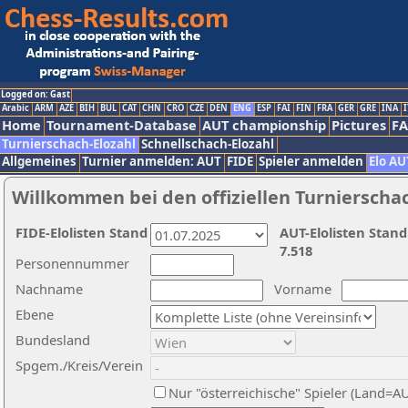
Logged on: Gast
Arabic
ARM
AZE
BIH
BUL
CAT
CHN
CRO
CZE
DEN
ENG
ESP
FAI
FIN
FRA
GER
GRE
INA
I
Home
Tournament-Database
AUT championship
Pictures
F
Turnierschach-Elozahl
Schnellschach-Elozahl
Allgemeines
Turnier anmelden: AUT
FIDE
Spieler anmelden
Elo AU
Willkommen bei den offiziellen Turnierscha
FIDE-Elolisten Stand
AUT-Elolisten Stand
7.518
Personennummer
Nachname
Vorname
Ebene
Bundesland
Spgem./Kreis/Verein
Nur "österreichische" Spieler (Land=A