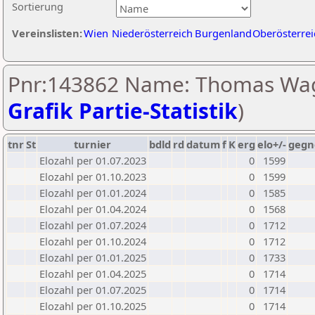
Sortierung
Vereinslisten:
Wien
Niederösterreich
Burgenland
Oberösterrei
Pnr:143862 Name: Thomas Wag
Grafik Partie-Statistik
)
tnr
St
turnier
bdld
rd
datum
f
K
erg
elo+/-
gegn
Elozahl per 01.07.2023
0
1599
Elozahl per 01.10.2023
0
1599
Elozahl per 01.01.2024
0
1585
Elozahl per 01.04.2024
0
1568
Elozahl per 01.07.2024
0
1712
Elozahl per 01.10.2024
0
1712
Elozahl per 01.01.2025
0
1733
Elozahl per 01.04.2025
0
1714
Elozahl per 01.07.2025
0
1714
Elozahl per 01.10.2025
0
1714