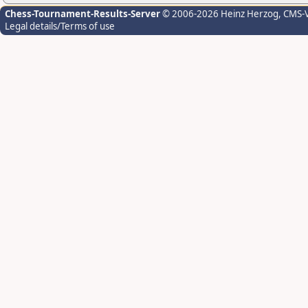
Chess-Tournament-Results-Server
© 2006-2026 Heinz Herzog
, CMS-
Legal details/Terms of use