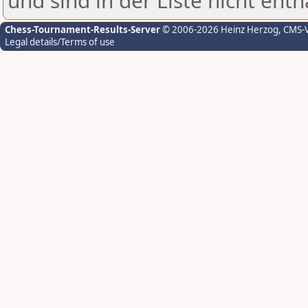
und sind in der Liste nicht enth
Chess-Tournament-Results-Server
© 2006-2026 Heinz Herzog
, CMS-
Legal details/Terms of use