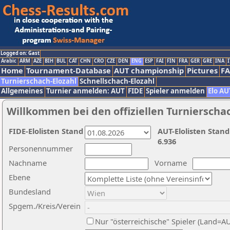
Logged on: Gast
Arabic
ARM
AZE
BIH
BUL
CAT
CHN
CRO
CZE
DEN
ENG
ESP
FAI
FIN
FRA
GER
GRE
INA
I
Home
Tournament-Database
AUT championship
Pictures
F
Turnierschach-Elozahl
Schnellschach-Elozahl
Allgemeines
Turnier anmelden: AUT
FIDE
Spieler anmelden
Elo AU
Willkommen bei den offiziellen Turnierscha
FIDE-Elolisten Stand
AUT-Elolisten Stand
6.936
Personennummer
Nachname
Vorname
Ebene
Bundesland
Spgem./Kreis/Verein
Nur "österreichische" Spieler (Land=A