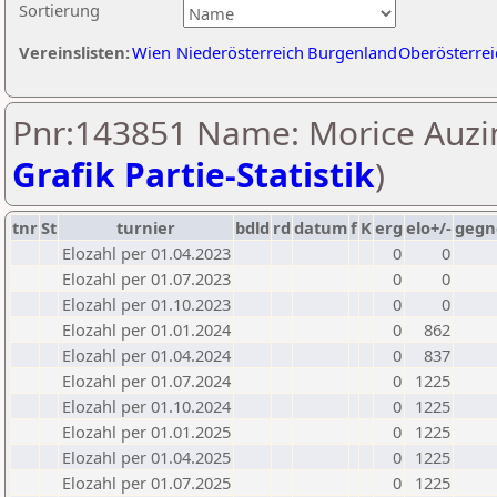
Sortierung
Vereinslisten:
Wien
Niederösterreich
Burgenland
Oberösterrei
Pnr:143851 Name: Morice Auzin
Grafik Partie-Statistik
)
tnr
St
turnier
bdld
rd
datum
f
K
erg
elo+/-
gegn
Elozahl per 01.04.2023
0
0
Elozahl per 01.07.2023
0
0
Elozahl per 01.10.2023
0
0
Elozahl per 01.01.2024
0
862
Elozahl per 01.04.2024
0
837
Elozahl per 01.07.2024
0
1225
Elozahl per 01.10.2024
0
1225
Elozahl per 01.01.2025
0
1225
Elozahl per 01.04.2025
0
1225
Elozahl per 01.07.2025
0
1225