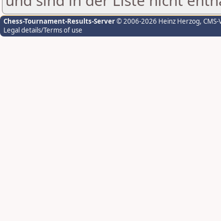
und sind in der Liste nicht enth
Chess-Tournament-Results-Server
© 2006-2026 Heinz Herzog
, CMS-
Legal details/Terms of use