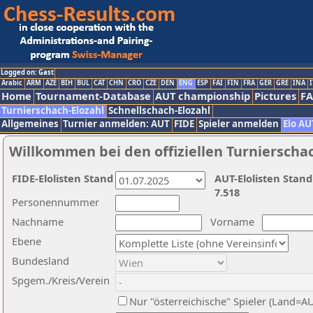
Logged on: Gast
Arabic
ARM
AZE
BIH
BUL
CAT
CHN
CRO
CZE
DEN
ENG
ESP
FAI
FIN
FRA
GER
GRE
INA
I
Home
Tournament-Database
AUT championship
Pictures
F
Turnierschach-Elozahl
Schnellschach-Elozahl
Allgemeines
Turnier anmelden: AUT
FIDE
Spieler anmelden
Elo AU
Willkommen bei den offiziellen Turnierscha
FIDE-Elolisten Stand
AUT-Elolisten Stand
7.518
Personennummer
Nachname
Vorname
Ebene
Bundesland
Spgem./Kreis/Verein
Nur "österreichische" Spieler (Land=A