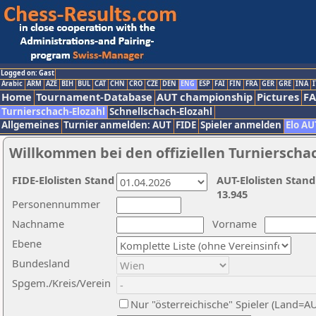
Logged on: Gast
Arabic
ARM
AZE
BIH
BUL
CAT
CHN
CRO
CZE
DEN
ENG
ESP
FAI
FIN
FRA
GER
GRE
INA
I
Home
Tournament-Database
AUT championship
Pictures
F
Turnierschach-Elozahl
Schnellschach-Elozahl
Allgemeines
Turnier anmelden: AUT
FIDE
Spieler anmelden
Elo AU
Willkommen bei den offiziellen Turnierscha
FIDE-Elolisten Stand
AUT-Elolisten Stand
13.945
Personennummer
Nachname
Vorname
Ebene
Bundesland
Spgem./Kreis/Verein
Nur "österreichische" Spieler (Land=A