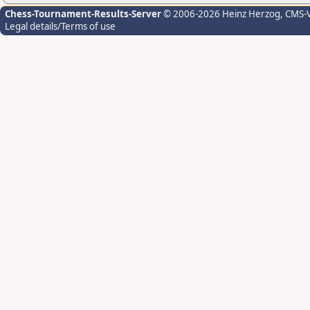
Chess-Tournament-Results-Server
© 2006-2026 Heinz Herzog
, CMS-
Legal details/Terms of use