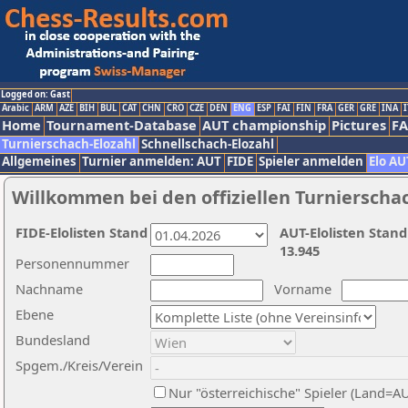
Logged on: Gast
Arabic
ARM
AZE
BIH
BUL
CAT
CHN
CRO
CZE
DEN
ENG
ESP
FAI
FIN
FRA
GER
GRE
INA
I
Home
Tournament-Database
AUT championship
Pictures
F
Turnierschach-Elozahl
Schnellschach-Elozahl
Allgemeines
Turnier anmelden: AUT
FIDE
Spieler anmelden
Elo AU
Willkommen bei den offiziellen Turnierscha
FIDE-Elolisten Stand
AUT-Elolisten Stand
13.945
Personennummer
Nachname
Vorname
Ebene
Bundesland
Spgem./Kreis/Verein
Nur "österreichische" Spieler (Land=A