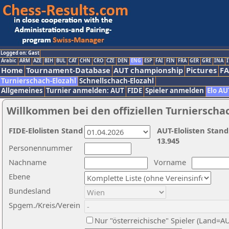
Logged on: Gast
Arabic
ARM
AZE
BIH
BUL
CAT
CHN
CRO
CZE
DEN
ENG
ESP
FAI
FIN
FRA
GER
GRE
INA
I
Home
Tournament-Database
AUT championship
Pictures
F
Turnierschach-Elozahl
Schnellschach-Elozahl
Allgemeines
Turnier anmelden: AUT
FIDE
Spieler anmelden
Elo AU
Willkommen bei den offiziellen Turnierscha
FIDE-Elolisten Stand
AUT-Elolisten Stand
13.945
Personennummer
Nachname
Vorname
Ebene
Bundesland
Spgem./Kreis/Verein
Nur "österreichische" Spieler (Land=A