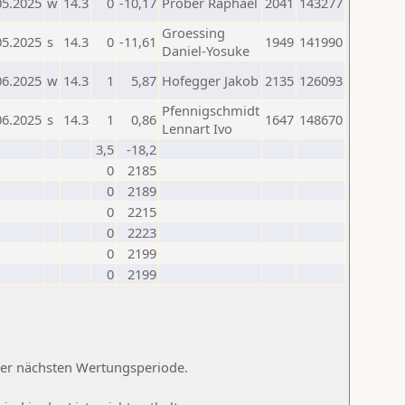
05.2025
w
14.3
0
-10,17
Prober Raphael
2041
143277
Groessing
05.2025
s
14.3
0
-11,61
1949
141990
Daniel-Yosuke
06.2025
w
14.3
1
5,87
Hofegger Jakob
2135
126093
Pfennigschmidt
06.2025
s
14.3
1
0,86
1647
148670
Lennart Ivo
3,5
-18,2
0
2185
0
2189
0
2215
0
2223
0
2199
0
2199
 der nächsten Wertungsperiode.