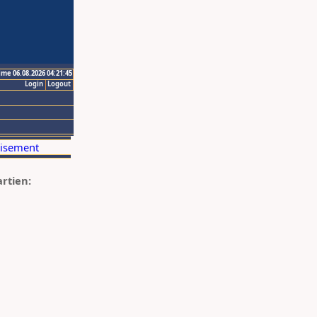
ime 06.08.2026 04:21:45
Login
Logout
artien: