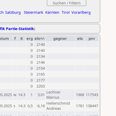
ch
Salzburg
Steiermark
Kärnten
Tirol
Vorarlberg
fik Partie-Statistik
)
atum
f
K
erg
elo+/-
gegner
elo
pnr
0
2140
0
2140
0
2134
0
2146
0
2154
0
2165
0
2177
0
2203
Lechner
05.2025
w
14.3
1
3,01
1968
117543
Marcus
Hellerschmid
05.2025
s
14.3
0,5
-6,16
1781
138447
Andreas