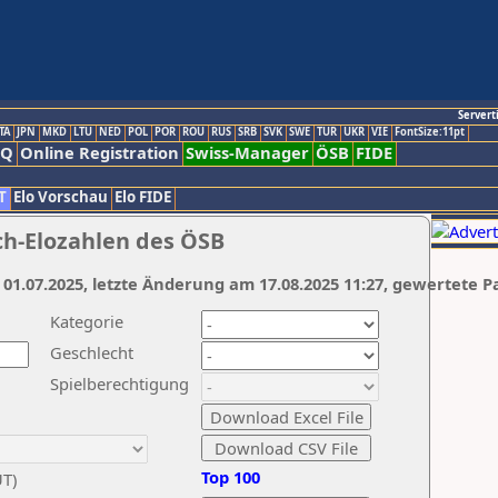
Servert
TA
JPN
MKD
LTU
NED
POL
POR
ROU
RUS
SRB
SVK
SWE
TUR
UKR
VIE
FontSize:11pt
AQ
Online Registration
Swiss-Manager
ÖSB
FIDE
T
Elo Vorschau
Elo FIDE
ch-Elozahlen des ÖSB
 01.07.2025, letzte Änderung am 17.08.2025 11:27, gewertete P
Kategorie
Geschlecht
Spielberechtigung
Top 100
UT)