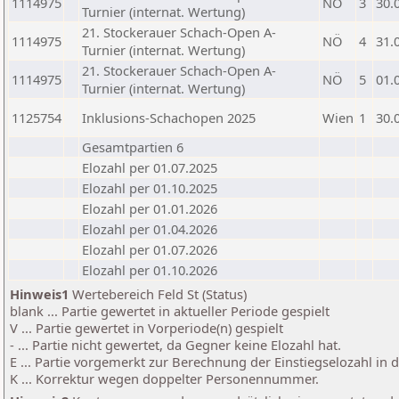
1114975
NÖ
3
30.
Turnier (internat. Wertung)
21. Stockerauer Schach-Open A-
1114975
NÖ
4
31.
Turnier (internat. Wertung)
21. Stockerauer Schach-Open A-
1114975
NÖ
5
01.
Turnier (internat. Wertung)
1125754
Inklusions-Schachopen 2025
Wien
1
30.
Gesamtpartien 6
Elozahl per 01.07.2025
Elozahl per 01.10.2025
Elozahl per 01.01.2026
Elozahl per 01.04.2026
Elozahl per 01.07.2026
Elozahl per 01.10.2026
Hinweis1
Wertebereich Feld St (Status)
blank ... Partie gewertet in aktueller Periode gespielt
V ... Partie gewertet in Vorperiode(n) gespielt
- ... Partie nicht gewertet, da Gegner keine Elozahl hat.
E ... Partie vorgemerkt zur Berechnung der Einstiegselozahl in
K ... Korrektur wegen doppelter Personennummer.