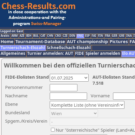
Logged on: Gast
Arabic
ARM
AZE
BIH
BUL
CAT
CHN
CRO
CZE
DEN
ENG
ESP
FAI
FIN
FRA
GER
GRE
INA
I
Home
Tournament-Database
AUT championship
Pictures
F
Turnierschach-Elozahl
Schnellschach-Elozahl
Allgemeines
Turnier anmelden: AUT
FIDE
Spieler anmelden
Elo AU
Willkommen bei den offiziellen Turnierscha
FIDE-Elolisten Stand
AUT-Elolisten Stand
7.518
Personennummer
Nachname
Vorname
Ebene
Bundesland
Spgem./Kreis/Verein
Nur "österreichische" Spieler (Land=A