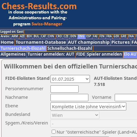
Logged on: Gast
Arabic
ARM
AZE
BIH
BUL
CAT
CHN
CRO
CZE
DEN
ENG
ESP
FAI
FIN
FRA
GER
GRE
INA
I
Home
Tournament-Database
AUT championship
Pictures
F
Turnierschach-Elozahl
Schnellschach-Elozahl
Allgemeines
Turnier anmelden: AUT
FIDE
Spieler anmelden
Elo AU
Willkommen bei den offiziellen Turnierscha
FIDE-Elolisten Stand
AUT-Elolisten Stand
7.518
Personennummer
Nachname
Vorname
Ebene
Bundesland
Spgem./Kreis/Verein
Nur "österreichische" Spieler (Land=A