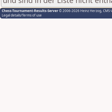
und sind in der Liste nicht enth
Chess-Tournament-Results-Server
© 2006-2026 Heinz Herzog
, CMS-
Legal details/Terms of use