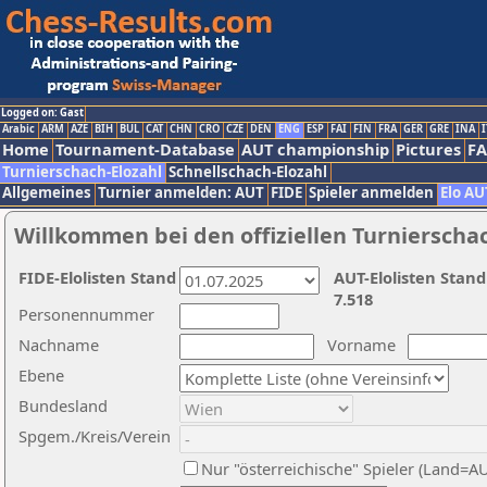
Logged on: Gast
Arabic
ARM
AZE
BIH
BUL
CAT
CHN
CRO
CZE
DEN
ENG
ESP
FAI
FIN
FRA
GER
GRE
INA
I
Home
Tournament-Database
AUT championship
Pictures
F
Turnierschach-Elozahl
Schnellschach-Elozahl
Allgemeines
Turnier anmelden: AUT
FIDE
Spieler anmelden
Elo AU
Willkommen bei den offiziellen Turnierscha
FIDE-Elolisten Stand
AUT-Elolisten Stand
7.518
Personennummer
Nachname
Vorname
Ebene
Bundesland
Spgem./Kreis/Verein
Nur "österreichische" Spieler (Land=A