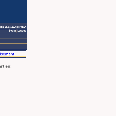
ime 06.08.2026 05:06:24
Login
Logout
artien: