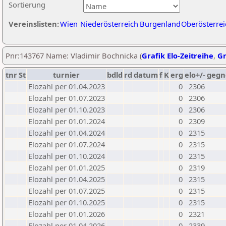
Sortierung
Vereinslisten:
Wien
Niederösterreich
Burgenland
Oberösterrei
Pnr:143767 Name: Vladimir Bochnicka (
Grafik Elo-Zeitreihe
,
Gr
tnr
St
turnier
bdld
rd
datum
f
K
erg
elo+/-
gegn
Elozahl per 01.04.2023
0
2306
Elozahl per 01.07.2023
0
2306
Elozahl per 01.10.2023
0
2306
Elozahl per 01.01.2024
0
2309
Elozahl per 01.04.2024
0
2315
Elozahl per 01.07.2024
0
2315
Elozahl per 01.10.2024
0
2315
Elozahl per 01.01.2025
0
2319
Elozahl per 01.04.2025
0
2315
Elozahl per 01.07.2025
0
2315
Elozahl per 01.10.2025
0
2315
Elozahl per 01.01.2026
0
2321
Elozahl per 01.04.2026
0
2339