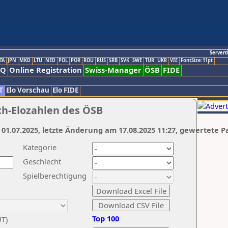
Servert
TA
JPN
MKD
LTU
NED
POL
POR
ROU
RUS
SRB
SVK
SWE
TUR
UKR
VIE
FontSize:11pt
AQ
Online Registration
Swiss-Manager
ÖSB
FIDE
T
Elo Vorschau
Elo FIDE
ch-Elozahlen des ÖSB
 01.07.2025, letzte Änderung am 17.08.2025 11:27, gewertete P
Kategorie
Geschlecht
Spielberechtigung
Top 100
UT)