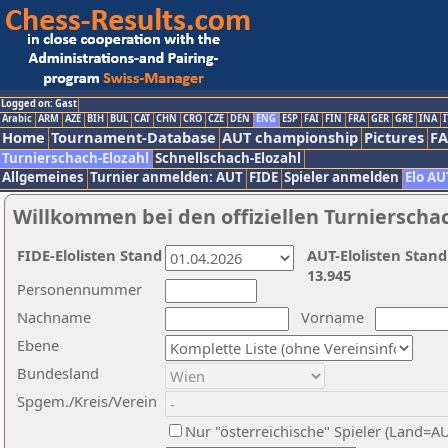
Logged on: Gast
Arabic
ARM
AZE
BIH
BUL
CAT
CHN
CRO
CZE
DEN
ENG
ESP
FAI
FIN
FRA
GER
GRE
INA
I
Home
Tournament-Database
AUT championship
Pictures
F
Turnierschach-Elozahl
Schnellschach-Elozahl
Allgemeines
Turnier anmelden: AUT
FIDE
Spieler anmelden
Elo AU
Willkommen bei den offiziellen Turnierscha
FIDE-Elolisten Stand
AUT-Elolisten Stand
13.945
Personennummer
Nachname
Vorname
Ebene
Bundesland
Spgem./Kreis/Verein
Nur "österreichische" Spieler (Land=A