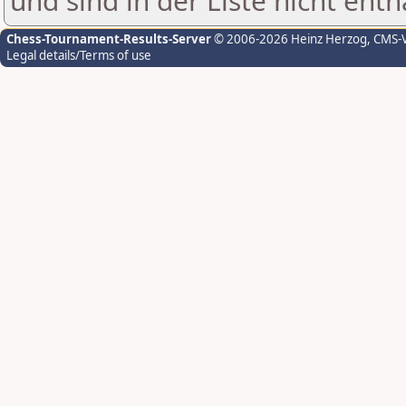
und sind in der Liste nicht enth
Chess-Tournament-Results-Server
© 2006-2026 Heinz Herzog
, CMS-
Legal details/Terms of use