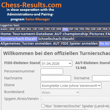
Logged on: Gast
Arabic
ARM
AZE
BIH
BUL
CAT
CHN
CRO
CZE
DEN
ENG
ESP
FAI
FIN
FRA
GER
GRE
INA
I
Home
Tournament-Database
AUT championship
Pictures
F
Turnierschach-Elozahl
Schnellschach-Elozahl
Allgemeines
Turnier anmelden: AUT
FIDE
Spieler anmelden
Elo AU
Willkommen bei den offiziellen Turnierscha
FIDE-Elolisten Stand
AUT-Elolisten Stand
13.945
Personennummer
Nachname
Vorname
Ebene
Bundesland
Spgem./Kreis/Verein
Nur "österreichische" Spieler (Land=A