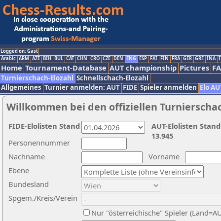
Logged on: Gast
Arabic
ARM
AZE
BIH
BUL
CAT
CHN
CRO
CZE
DEN
ENG
ESP
FAI
FIN
FRA
GER
GRE
INA
I
Home
Tournament-Database
AUT championship
Pictures
F
Turnierschach-Elozahl
Schnellschach-Elozahl
Allgemeines
Turnier anmelden: AUT
FIDE
Spieler anmelden
Elo AU
Willkommen bei den offiziellen Turnierscha
FIDE-Elolisten Stand
AUT-Elolisten Stand
13.945
Personennummer
Nachname
Vorname
Ebene
Bundesland
Spgem./Kreis/Verein
Nur "österreichische" Spieler (Land=A